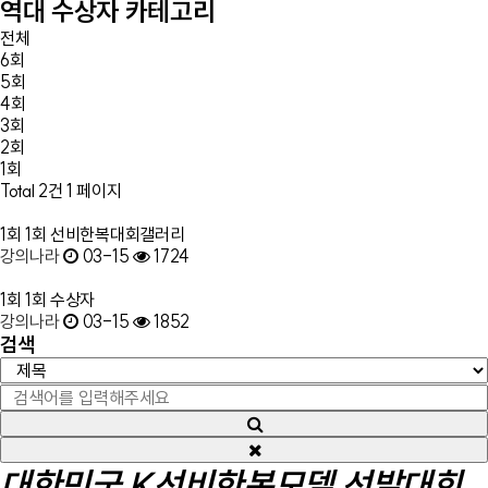
역대 수상자 카테고리
전체
6회
5회
4회
3회
2회
1회
Total 2건
1 페이지
1회
1회 선비한복대회갤러리
강의나라
03-15
1724
1회
1회 수상자
강의나라
03-15
1852
검색
대한민국 K선비한복모델 선발대회