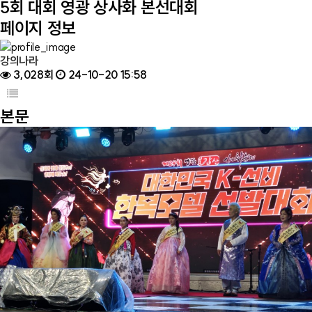
5회 대회
영광 상사화 본선대회
페이지 정보
강의나라
3,028회
24-10-20 15:58
본문