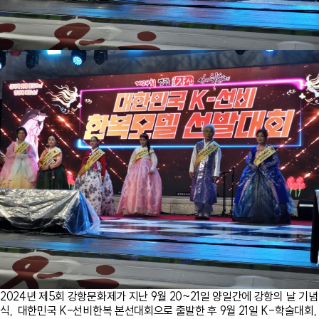
2024년 제5회 강항문화제가 지난 9월 20~21일 양일간에 강항의 날 기념
식, 대한민국 K-선비한복 본선대회으로 출발한 후 9월 21일 K-학술대회,