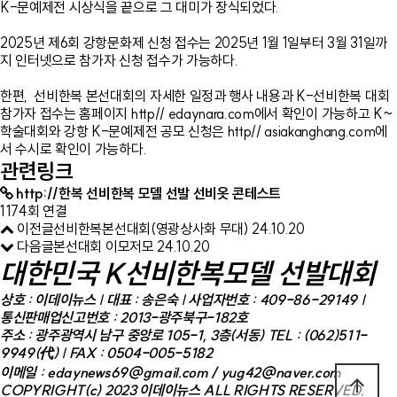
K-문예제전 시상식을 끝으로 그 대미가 장식되었다.
2025년 제6회 강항문화제 신청 접수는 2025년 1월 1일부터 3월 31일까
지 인터넷으로 참가자 신청 접수가 가능하다.
한편, 선비한복 본선대회의 자세한 일정과 행사 내용과 K-선비한복 대회
참가자 접수는 홈페이지 http// edaynara.com에서 확인이 가능하고 K~
학술대회와 강항 K-문예제전 공모 신청은 http// asiakanghang.com에
서 수시로 확인이 가능하다.
관련링크
http://한복 선비한복 모델 선발 선비옷 콘테스트
1174회 연결
이전글
선비한복본선대회(영광상사화 무대)
24.10.20
다음글
본선대회 이모저모
24.10.20
대한민국 K선비한복모델 선발대회
상호 : 이데이뉴스 | 대표 : 송은숙 | 사업자번호 : 409-86-29149 |
통신판매업신고번호 : 2013-광주북구-182호
주소 : 광주광역시 남구 중앙로 105-1, 3층(서동)
TEL : (062)511-
9949(代) | FAX : 0504-005-5182
이메일 : edaynews69@gmail.com / yug42@naver.com
arrow_upward
COPYRIGHT(c) 2023
이데이뉴스
ALL RIGHTS RESERVED.