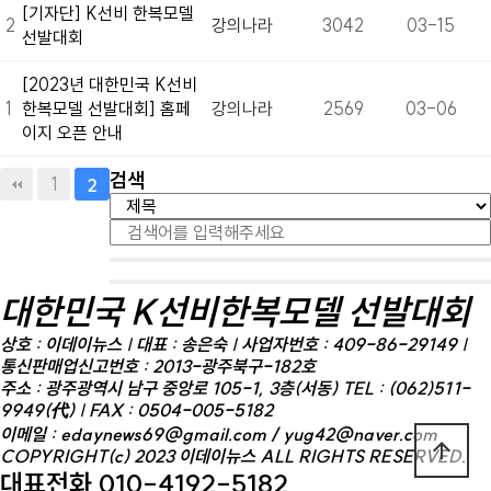
[기자단] K선비 한복모델
2
강의나라
3042
03-15
선발대회
[2023년 대한민국 K선비
1
한복모델 선발대회] 홈페
강의나라
2569
03-06
이지 오픈 안내
검색
1
2
대한민국 K선비한복모델 선발대회
상호 : 이데이뉴스 | 대표 : 송은숙 | 사업자번호 : 409-86-29149 |
통신판매업신고번호 : 2013-광주북구-182호
주소 : 광주광역시 남구 중앙로 105-1, 3층(서동)
TEL : (062)511-
9949(代) | FAX : 0504-005-5182
이메일 : edaynews69@gmail.com / yug42@naver.com
arrow_upward
COPYRIGHT(c) 2023
이데이뉴스
ALL RIGHTS RESERVED.
대표전화
010-4192-5182