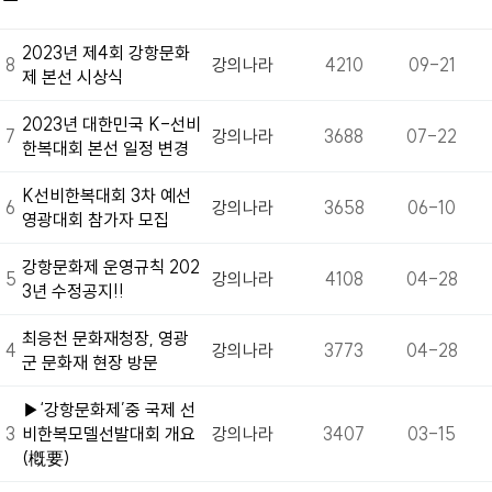
2023년 제4회 강항문화
8
강의나라
4210
09-21
제 본선 시상식
2023년 대한민국 K-선비
7
강의나라
3688
07-22
한복대회 본선 일정 변경
K선비한복대회 3차 예선
6
강의나라
3658
06-10
영광대회 참가자 모집
강항문화제 운영규칙 202
5
강의나라
4108
04-28
3년 수정공지!!
최응천 문화재청장, 영광
4
강의나라
3773
04-28
군 문화재 현장 방문
▶‘강항문화제’중 국제 선
3
비한복모델선발대회 개요
강의나라
3407
03-15
(槪要)